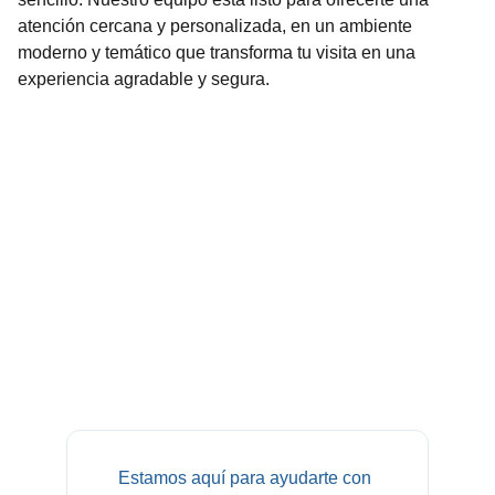
atención cercana y personalizada, en un ambiente
moderno y temático que transforma tu visita en una
experiencia agradable y segura.
¿Dónde estamos?
Yaguarón 1407 Consultorio 616 esq. 
Colonia. Torre de los Profesionales
Montevideo – Uruguay
Estamos aquí para ayudarte con 