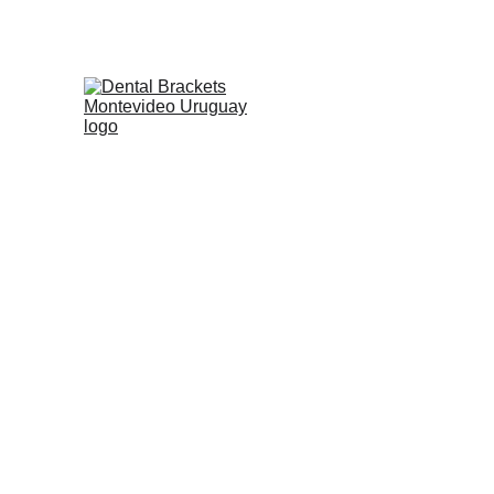
Conveni
c
En 
Dental Brackets
 buscam
odontológica de calidad sea más
convenios y descuentos
 para dis