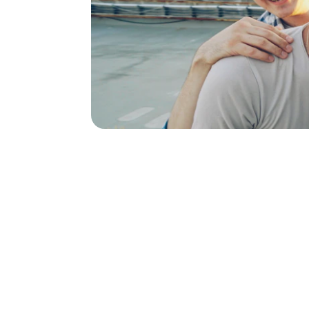
Contacto
Llámanos o envíanos un mensaje para agendar tu cit
confianza y profesionalismo.