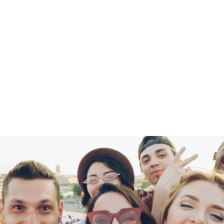
Ministerio del
y para tus 
familiares directos
), 
Midinero
ueden variar según el convenio.
Stadium
Farmashop
Crédito Valo
riencia profesional, cercana y 
GO Benefits
 para que puedas realizar tus 
Redpagos
spaldo, confianza y comodidad.
Arazá