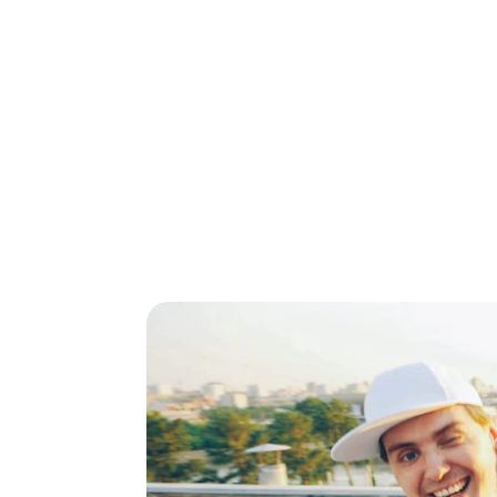
Consultanos
 cuál aplica en tu caso (
porque los descuentos p
Nuestro objetivo es brindarte una expe
accesible, con opciones pensadas
tratamientos dentales con re